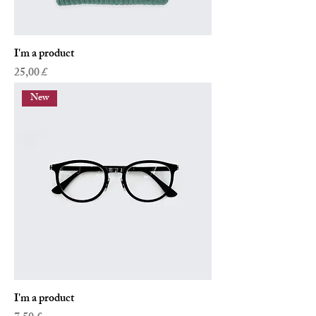
I'm a product
Preis
25,00 £
New
I'm a product