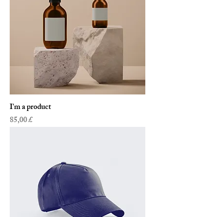
I'm a product
Preis
85,00 £