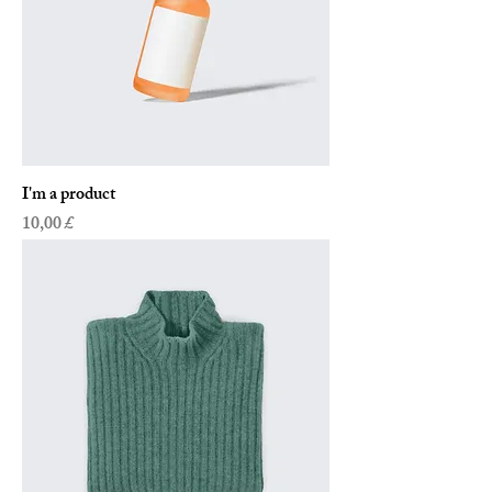
I'm a product
Preis
10,00 £