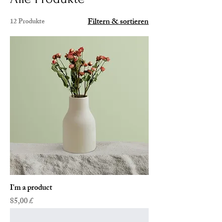
Filtern & sortieren
12 Produkte
I'm a product
Preis
85,00 £